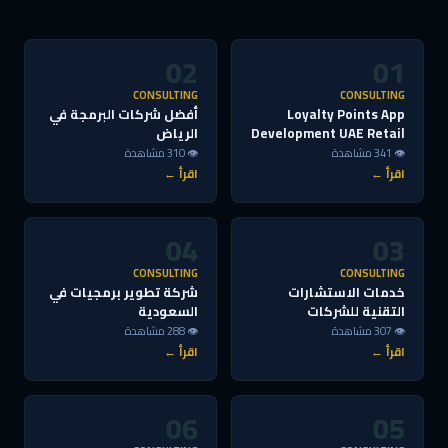
02
01
CONSULTING
CONSULTING
Loyalty Points App
أفضل شركات البرمجة في
Development UAE Retail
الرياض
👁 341 مشاهدة
👁 310 مشاهدة
اقرأ ←
اقرأ ←
04
03
CONSULTING
CONSULTING
خدمات الاستشارات
شركة تطوير برمجيات في
التقنية للشركات
السعودية
👁 307 مشاهدة
👁 288 مشاهدة
اقرأ ←
اقرأ ←
06
05