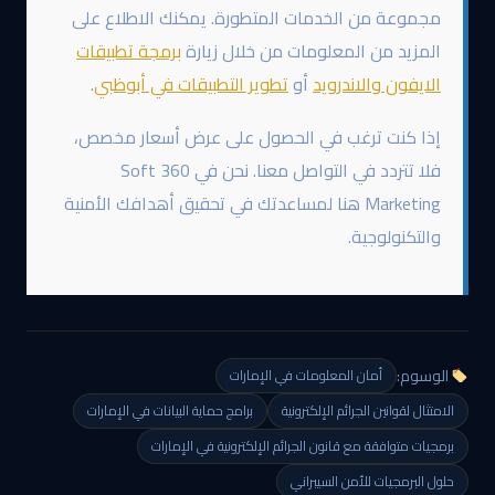
مجموعة من الخدمات المتطورة. يمكنك الاطلاع على
المزيد من المعلومات من خلال زيارة
برمجة تطبيقات
الايفون والاندرويد
أو
تطوير التطبيقات في أبوظبي
.
إذا كنت ترغب في الحصول على عرض أسعار مخصص،
فلا تتردد في التواصل معنا. نحن في 360 Soft
Marketing هنا لمساعدتك في تحقيق أهدافك الأمنية
والتكنولوجية.
الوسوم:
أمان المعلومات في الإمارات
الامتثال لقوانين الجرائم الإلكترونية
برامج حماية البيانات في الإمارات
برمجيات متوافقة مع قانون الجرائم الإلكترونية في الإمارات
حلول البرمجيات للأمن السيبراني