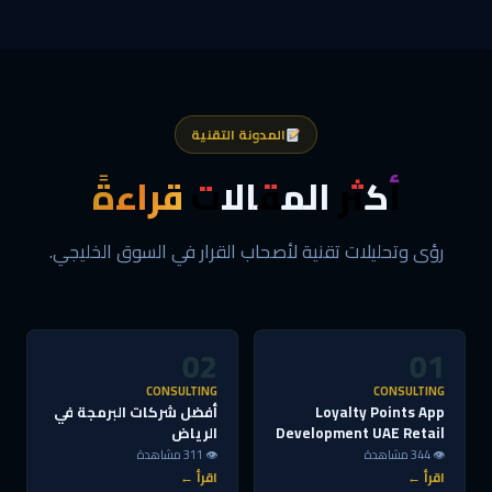
المدونة التقنية
أكثر المقالات
قراءةً
رؤى وتحليلات تقنية لأصحاب القرار في السوق الخليجي.
02
01
CONSULTING
CONSULTING
Loyalty Points App
أفضل شركات البرمجة في
Development UAE Retail
الرياض
👁 344 مشاهدة
👁 311 مشاهدة
اقرأ ←
اقرأ ←