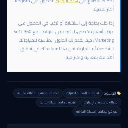
يمكنك الاطلاع على
هذه الروابط
للحصول على معلومات
أكثر تفصيلًا.
إذا كنت بحاجة إلى استشارة أو ترغب في الحصول على
عرض أسعار مخصص، لا تتردد في التواصل مع 360 Soft
Marketing، حيث نقدم لك الحلول المناسبة لاحتياجاتك
الشخصية أو التجارية. نحن هنا لمساعدتك في تحقيق
أهدافك بفعالية واحترافية.
الوسوم:
استقدام العمالة المنزلية
خدمات توظيف العمالة المنزلية
عمالة منزلية في الإمارات
منصة توظيف عمالة منزلية
مواقع توظيف العمالة المنزلية