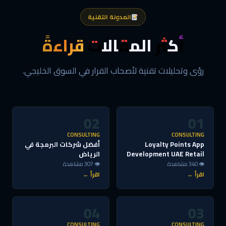
المدونة التقنية
أكثر المقالات
قراءةً
رؤى وتحليلات تقنية لأصحاب القرار في السوق الخليجي.
02
01
CONSULTING
CONSULTING
Loyalty Points App
أفضل شركات البرمجة في
Development UAE Retail
الرياض
👁 340 مشاهدة
👁 307 مشاهدة
اقرأ ←
اقرأ ←
04
03
CONSULTING
CONSULTING