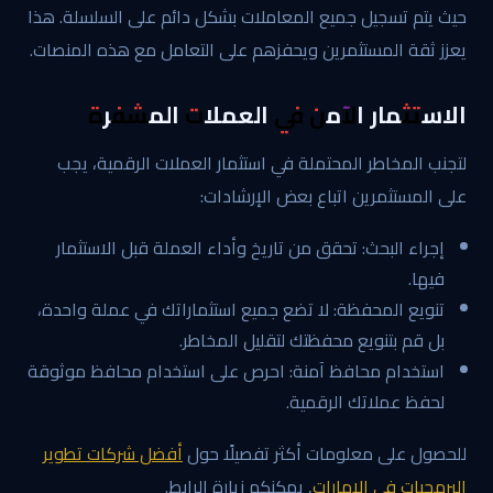
حيث يتم تسجيل جميع المعاملات بشكل دائم على السلسلة. هذا
يعزز ثقة المستثمرين ويحفزهم على التعامل مع هذه المنصات.
الاستثمار الآمن في العملات المشفرة
لتجنب المخاطر المحتملة في استثمار العملات الرقمية، يجب
على المستثمرين اتباع بعض الإرشادات:
إجراء البحث: تحقق من تاريخ وأداء العملة قبل الاستثمار
فيها.
تنويع المحفظة: لا تضع جميع استثماراتك في عملة واحدة،
بل قم بتنويع محفظتك لتقليل المخاطر.
استخدام محافظ آمنة: احرص على استخدام محافظ موثوقة
لحفظ عملاتك الرقمية.
للحصول على معلومات أكثر تفصيلًا حول
أفضل شركات تطوير
البرمجيات في الإمارات
, يمكنكم زيارة الرابط.