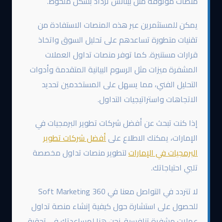
منصات موثوقة مثل بينانس تزداد بشكل ملحوظ.
يمكن للمستثمرين عبر هذه المنصات الاستفادة من
تقنيات متطورة تساعدهم على تحليل السوق واتخاذ
قرارات مستنيرة. كما توفر منصات تداول العملات
المشفرة ميزات مثل الرسوم البيانية المتقدمة وأدوات
التحليل الفني، مما يسهل على المستخدمين تحديد
الاتجاهات واستراتيجيات التداول.
إذا كنت تبحث عن أفضل شركات تطوير البرمجيات في
الإمارات، يمكنك الاطلاع على
أفضل شركات تطوير
البرمجيات في الإمارات
لتطوير منصات تداول مخصصة
تلبي احتياجاتك.
لا تتردد في التواصل معنا في 360 Soft Marketing
للحصول على استشارة حول كيفية إنشاء منصة تداول
عملات مشفرة تنافسية. نحن هنا لمساعدتك في تحقيق