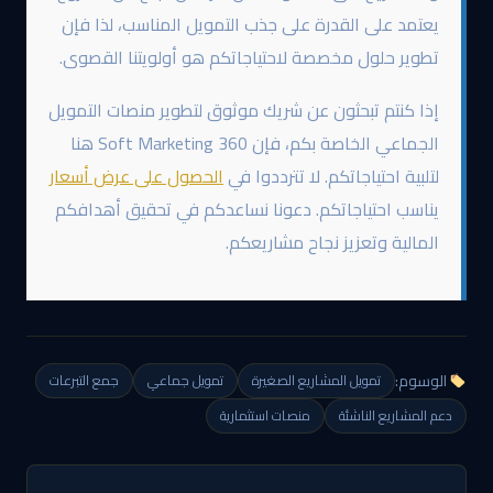
يعتمد على القدرة على جذب التمويل المناسب، لذا فإن
تطوير حلول مخصصة لاحتياجاتكم هو أولويتنا القصوى.
إذا كنتم تبحثون عن شريك موثوق لتطوير منصات التمويل
الجماعي الخاصة بكم، فإن 360 Soft Marketing هنا
لتلبية احتياجاتكم. لا تترددوا في
الحصول على عرض أسعار
يناسب احتياجاتكم. دعونا نساعدكم في تحقيق أهدافكم
المالية وتعزيز نجاح مشاريعكم.
الوسوم:
تمويل المشاريع الصغيرة
تمويل جماعي
جمع التبرعات
دعم المشاريع الناشئة
منصات استثمارية