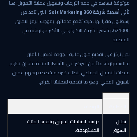
موثوقة تساهم في جمع التبرعات وتسهيل عملية التمويل. هنا
تأتي أهمية
شركة 360 Soft Marketing
، التي تتخذ من
إسطنبول مقراً لها، حيث تقدم خدماتها بموجب الرمز التجاري
621000، وتعتبر الشريك التكنولوجي الأكثر موثوقية في
المنطقة.
نحن نركز على تقديم حلول عالية الجودة تضمن الأمان
والاستمرارية، بدلاً من التركيز على الأسعار المنخفضة. إن تطوير
منصات التمويل الجماعي يتطلب خبرة متخصصة وفهم عميق
للسوق المحلي، وهو ما نقدمه لعملائنا الكرام.
الخطوة
الوصف
تحليل
دراسة احتياجات السوق وتحديد الفئات
السوق
المستهدفة.