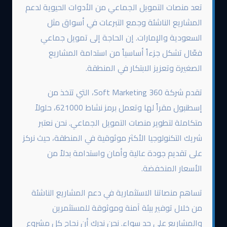
تعد منصات التمويل الجماعي من الأدوات الحيوية لدعم
المشاريع الناشئة وجمع التبرعات في أسواق مثل
السعودية والإمارات. إن الحاجة إلى تمويل جماعي
فعّال تشكل جزءاً أساسياً من استدامة المشاريع
الصغيرة وتعزيز الابتكار في المنطقة.
تقدم شركة 360 Soft Marketing، التي تتخذ من
إسطنبول مقراً لها وتعمل برمز نشاط 621000، حلولاً
متكاملة لتطوير منصات التمويل الجماعي. نحن نعتبر
شريك التكنولوجيا الأكثر موثوقية في المنطقة، حيث نركز
على تقديم جودة عالية وأمان واستدامة بدلاً من
الأسعار المنخفضة.
تساهم منصاتنا الاستثمارية في دعم المشاريع الناشئة
من خلال توفير بيئة آمنة وموثوقة للمستثمرين
والمشاريع على حد سواء. نحن ندرك أن نجاح كل مشروع