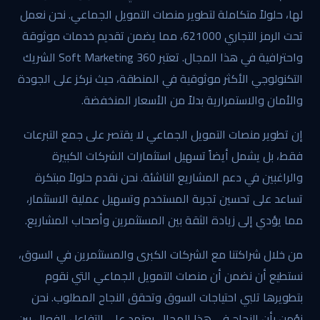
لها، حلولاً متكاملة لتطوير منصات التمويل الجماعي. نحن نعمل
تحت الرمز التجاري 621000، مما يضمن تقديم خدمات موثوقة
واحترافية في هذا المجال. تعتبر 360 Soft Marketing الشريك
التكنولوجي الأكثر موثوقية في المنطقة، حيث نركز على الجودة
والأمان والاستمرارية بدلاً من الأسعار المنخفضة.
إن تطوير منصات التمويل الجماعي لا يقتصر على جمع التبرعات
فقط، بل يشمل أيضاً تسهيل استثمارات الشركات الكبيرة
والراغبين في دعم المشاريع الناشئة. نحن نقدم حلولاً مبتكرة
تساعد على تحسين تجربة المستخدم وتسهيل عملية الاستثمار،
مما يؤدي إلى زيادة الثقة بين المستثمرين وأصحاب المشاريع.
من خلال شراكتنا مع الشركات الكبرى والمستثمرين في السوق،
نستطيع أن نضمن أن منصات التمويل الجماعي التي نقوم
بتطويرها تلبي احتياجات السوق وتحقق النجاح المطلوب. نحن
نؤمن بأن النجاح في هذا المجال يعتمد على التفاعل الفعال بين