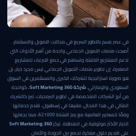
في عصر يتسم بالتطور السريع في مجالات التمويل والاستثمار،
أصبحت منصات التمويل الجماعي واحدة من أهم الأدوات التي
تدعم المشاريع الناشئة وتساهم في جمع التبرعات للمشاريع
الصغيرة. إن تطوير منصات التمويل الجماعي ليس مجرد خيار، بل
هو ضرورة استراتيجية للشركات الكبرى والمستثمرين في السوق
السعودي والإماراتي.
شركة 360 Soft Marketing
، كواحدة
من أبرز الشركات المتخصصة في تطوير البرمجيات، تبرز كالشريك
المثالي في هذا المجال. مقرها في إسطنبول، تقدم خدماتها
وفقًا للمعايير العالمية مع رمز النشاط 621000، مما يجعلها
الخيار الأكثر موثوقية في المنطقة. تركز
360 Soft Marketing
على تقديم حلول مبتكرة تجمع بين الجودة والأمان