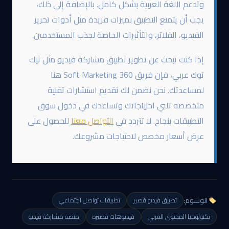
وتدعم اللغة العربية بشكل كامل. بالإضافة إلى ذلك،
يجب أن يتمتع التطبيق بميزات فريدة مثل أدوات تحرير
الفيديو، الفلاتر، والتأثيرات الخاصة لجذب المستخدمين.
إذا كنت تبحث عن تطوير تطبيق مشاركة فيديو مثل تيك
توك عربي، فإن فريق 360 Soft Marketing هنا
لمساعدتك. نحن نضمن لك تقديم استشارات تقنية
متخصصة تلبي احتياجاتك وتساعدك في دخول سوق
التطبيقات بنجاح. لا تتردد في
التواصل معنا
للحصول على
عرض أسعار مخصص لاحتياجات مشروعك.
الوسوم:
تطبيق فيديو قصير
تطبيقات تواصل اجتماعي
تكنولوجيا المحتوى العربي
فيديوهات قصيرة
منصة مشاركة فيديو