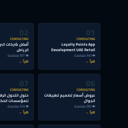
02
01
CONSULTING
CONSULTING
Loyalty Points App
أفضل شركات البر
Development UAE Retail
الرياض
👁 340 مشاهدة
👁 307 مشاهدة
اقرأ ←
اقرأ ←
07
06
CONSULTING
CONSULTING
عروض أسعار تصميم تطبيقات
حلول التحول الر
الجوال
للمؤسسات الحك
👁 260 مشاهدة
👁 245 مشاهدة
اقرأ ←
اقرأ ←