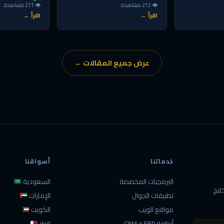
👁 212 مشاهدة
👁 211 مشاهدة
اقرأ ←
اقرأ ←
عرض جميع المقالات ←
خدماتنا
أسواقنا
البرمجيات المخصصة
السعودية
ليج
تطبيقات الجوال
الإمارات
مواقع الويب
الكويت
أنظمة ERP و CRM
قطر