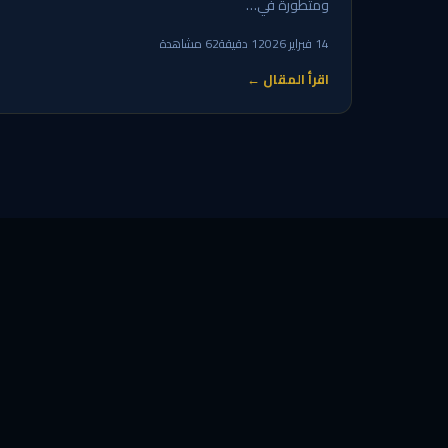
ومتطورة في…
14 فبراير 2026
1 دقيقة
62 مشاهدة
اقرأ المقال ←