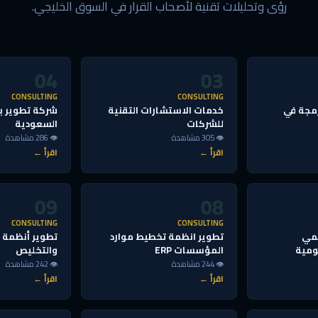
رؤى وتحليلات تقنية لأصحاب القرار في السوق الخليجي.
04
03
CONSULTING
CONSULTING
مجة في
خدمات الاستشارات التقنية
شركة تطوير ب
للشركات
السعودية
👁 305 مشاهدة
👁 286 مشاهدة
اقرأ ←
اقرأ ←
09
08
CONSULTING
CONSULTING
قمي
تطوير انظمة تخطيط موارد
تطوير أنظمة إ
ومية
المؤسسات ERP
والتخليص
👁 244 مشاهدة
👁 242 مشاهدة
اقرأ ←
اقرأ ←