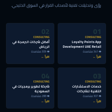
رؤى وتحليلات تقنية لأصحاب القرار في السوق الخليجي.
02
01
CONSULTING
CONSULTING
Loyalty Points App
أفضل شركات البرمجة في
Development UAE Retail
الرياض
👁 341 مشاهدة
👁 309 مشاهدة
اقرأ ←
اقرأ ←
04
03
CONSULTING
CONSULTING
خدمات الاستشارات
شركة تطوير برمجيات في
التقنية للشركات
السعودية
👁 307 مشاهدة
👁 288 مشاهدة
اقرأ ←
اقرأ ←