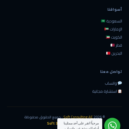
أسواقنا
السعودية
الإمارات
الكويت
قطر
البحرين
تواصل معنا
واتساب
استشارة مجانية
© 2026
Soft Consulting AE
· جميع الحقوق محفوظة
تصميم وتطوير:
360 Soft
مرحباً! انقر على أحد ممثلينا
أدناه للدردشة عبر واتساب