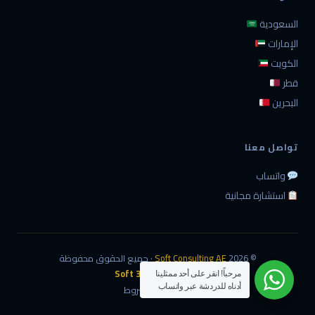
السعودية
الإمارات
الكويت
قطر
البحرين
تواصل معنا
واتساب
استشارة مجانية
© 2026
Soft Consulting AE
· جميع الحقوق محفوظة
تصميم وتطوير:
360 Soft
مرحباً! انقر على أحد ممثلينا
أدناه للدردشة عبر واتساب
الخصوصية
الشروط