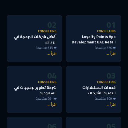
02
01
CONSULTING
CONSULTING
Loyalty Points App
أفضل شركات البرمجة في
Development UAE Retail
الرياض
👁 350 مشاهدة
👁 313 مشاهدة
اقرأ ←
اقرأ ←
04
03
CONSULTING
CONSULTING
خدمات الاستشارات
شركة تطوير برمجيات في
التقنية للشركات
السعودية
👁 309 مشاهدة
👁 291 مشاهدة
اقرأ ←
اقرأ ←
06
05