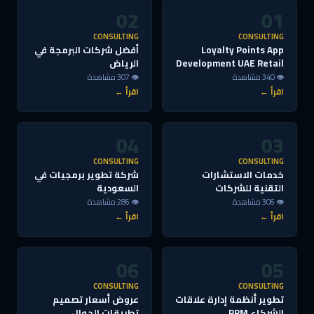
02
01
CONSULTING
CONSULTING
Loyalty Points App
أفضل شركات البرمجة في
Development UAE Retail
الرياض
👁 340 مشاهدة
👁 307 مشاهدة
اقرأ ←
اقرأ ←
04
03
CONSULTING
CONSULTING
خدمات الاستشارات
شركة تطوير برمجيات في
التقنية للشركات
السعودية
👁 306 مشاهدة
👁 286 مشاهدة
اقرأ ←
اقرأ ←
06
05
CONSULTING
CONSULTING
تطوير أنظمة إدارة علاقات
عروض أسعار تصميم
الشركاء PRM
تطبيقات الجوال