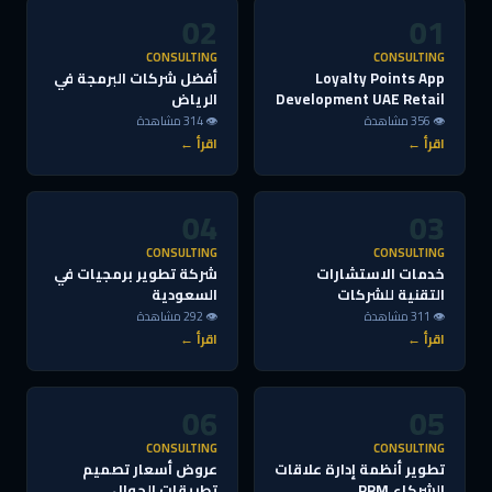
02
01
CONSULTING
CONSULTING
Loyalty Points App
أفضل شركات البرمجة في
Development UAE Retail
الرياض
👁 356 مشاهدة
👁 314 مشاهدة
اقرأ ←
اقرأ ←
04
03
CONSULTING
CONSULTING
خدمات الاستشارات
شركة تطوير برمجيات في
التقنية للشركات
السعودية
👁 311 مشاهدة
👁 292 مشاهدة
اقرأ ←
اقرأ ←
06
05
CONSULTING
CONSULTING
تطوير أنظمة إدارة علاقات
عروض أسعار تصميم
الشركاء PRM
تطبيقات الجوال