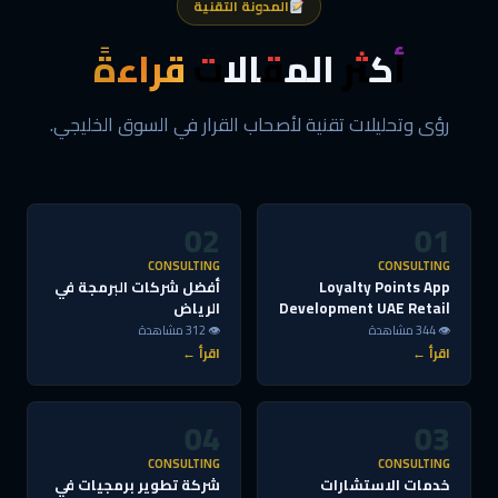
المدونة التقنية
أكثر المقالات
قراءةً
رؤى وتحليلات تقنية لأصحاب القرار في السوق الخليجي.
02
01
CONSULTING
CONSULTING
Loyalty Points App
أفضل شركات البرمجة في
Development UAE Retail
الرياض
👁 344 مشاهدة
👁 312 مشاهدة
اقرأ ←
اقرأ ←
04
03
CONSULTING
CONSULTING
خدمات الاستشارات
شركة تطوير برمجيات في