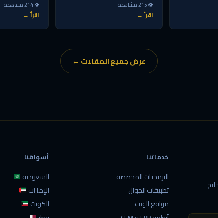
👁 215 مشاهدة
👁 214 مشاهدة
اقرأ ←
اقرأ ←
عرض جميع المقالات ←
خدماتنا
أسواقنا
البرمجيات المخصصة
السعودية
ليج
تطبيقات الجوال
الإمارات
مواقع الويب
الكويت
أنظمة ERP و CRM
قطر