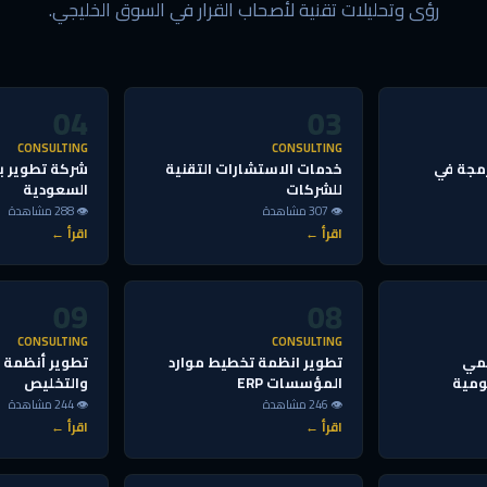
رؤى وتحليلات تقنية لأصحاب القرار في السوق الخليجي.
04
03
CONSULTING
CONSULTING
مجة في
خدمات الاستشارات التقنية
شركة تطوير ب
للشركات
السعودية
👁 307 مشاهدة
👁 288 مشاهدة
اقرأ ←
اقرأ ←
09
08
CONSULTING
CONSULTING
قمي
تطوير انظمة تخطيط موارد
تطوير أنظمة إ
ومية
المؤسسات ERP
والتخليص
👁 246 مشاهدة
👁 244 مشاهدة
اقرأ ←
اقرأ ←