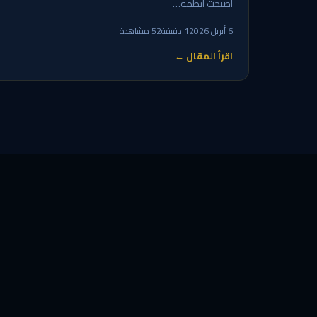
أصبحت أنظمة…
6 أبريل 2026
1 دقيقة
52 مشاهدة
اقرأ المقال ←