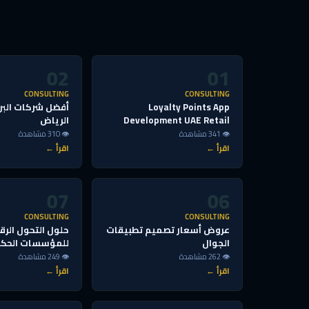
02
01
CONSULTING
CONSULTING
Loyalty Points App
أفضل شركات البر
Development UAE Retail
الرياض
👁 341 مشاهدة
👁 310 مشاهدة
اقرأ ←
اقرأ ←
07
06
CONSULTING
CONSULTING
عروض أسعار تصميم تطبيقات
حلول التحول الر
الجوال
للمؤسسات الحك
👁 262 مشاهدة
👁 249 مشاهدة
اقرأ ←
اقرأ ←