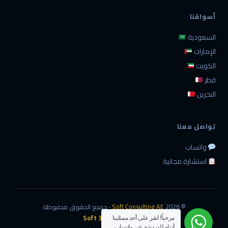
أسواقنا
السعودية
الإمارات
الكويت
قطر
البحرين
تواصل معنا
واتساب
استشارة مجانية
© 2026
Soft Consulting AE
· جميع الحقوق محفوظة
تصميم وتطوير:
360 Soft
مرحباً! انقر على أحد ممثلينا
أدناه للدردشة عبر واتساب