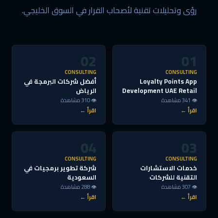
رؤى وتحليلات تقنية لأصحاب القرار في السوق الخليجي.
02
01
CONSULTING
CONSULTING
Loyalty Points App
أفضل شركات البرمجة في
Development UAE Retail
الرياض
👁 341 مشاهدة
👁 310 مشاهدة
اقرأ ←
اقرأ ←
04
03
CONSULTING
CONSULTING
خدمات الاستشارات
شركة تطوير برمجيات في
التقنية للشركات
السعودية
👁 307 مشاهدة
👁 288 مشاهدة
اقرأ ←
اقرأ ←