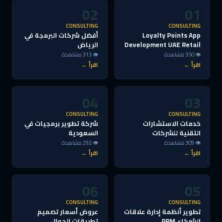
02
01
CONSULTING
CONSULTING
Loyalty Points App
أفضل شركات البرمجة في
Development UAE Retail
الرياض
👁 350 مشاهدة
👁 313 مشاهدة
اقرأ ←
اقرأ ←
04
03
CONSULTING
CONSULTING
خدمات الاستشارات
شركة تطوير برمجيات في
التقنية للشركات
السعودية
👁 309 مشاهدة
👁 292 مشاهدة
اقرأ ←
اقرأ ←
06
05
CONSULTING
CONSULTING
تطوير أنظمة إدارة علاقات
عروض أسعار تصميم
الشركاء PRM
تطبيقات الجوال