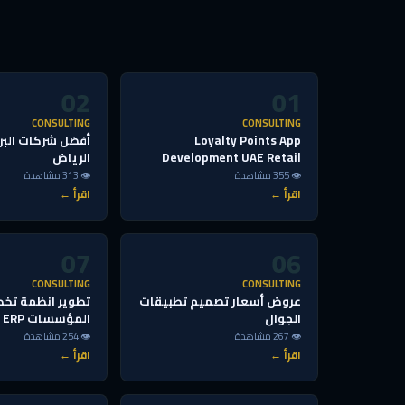
02
01
CONSULTING
CONSULTING
Loyalty Points App
أفضل شركات البر
Development UAE Retail
الرياض
👁 355 مشاهدة
👁 313 مشاهدة
اقرأ ←
اقرأ ←
07
06
CONSULTING
CONSULTING
عروض أسعار تصميم تطبيقات
تطوير انظمة تخط
الجوال
المؤسسات ERP
👁 267 مشاهدة
👁 254 مشاهدة
اقرأ ←
اقرأ ←