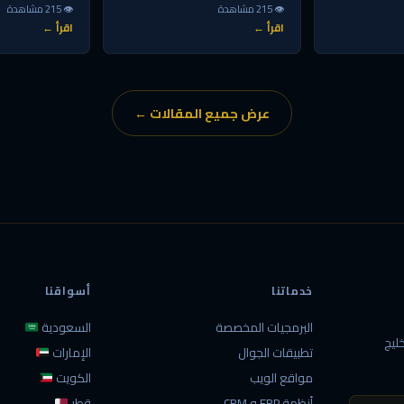
👁 215 مشاهدة
👁 215 مشاهدة
اقرأ ←
اقرأ ←
عرض جميع المقالات ←
خدماتنا
أسواقنا
البرمجيات المخصصة
السعودية
ليج
تطبيقات الجوال
الإمارات
مواقع الويب
الكويت
أنظمة ERP و CRM
قطر