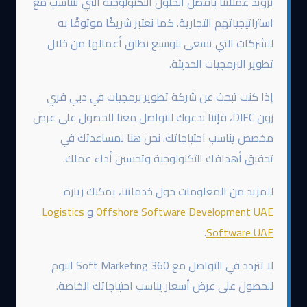
تزويد عملائنا بأفضل الحلول التكنولوجية التي تتناسب مع
استراتيجياتهم التجارية. كما نعتبر شريكًا موثوقًا به
للشركات التي تسعى لتوسيع نطاق أعمالها من خلال
تطوير البرمجيات الحديثة.
إذا كنت تبحث عن شركة تطوير برمجيات في دبي فري
زون DIFC، فإننا ندعوك للتواصل معنا للحصول على عرض
مخصص يناسب احتياجاتك. نحن هنا لمساعدتك في
تحقيق أهدافك التكنولوجية وتحسين أداء عملك.
للمزيد من المعلومات حول خدماتنا، يمكنك زيارة
Offshore Software Development UAE
و
Logistics
.
Software UAE
لا تتردد في التواصل مع 360 Soft Marketing اليوم
للحصول على عرض أسعار يناسب احتياجاتك الخاصة.