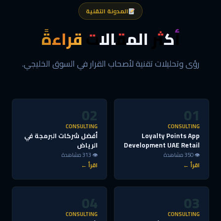
المدونة التقنية
أكثر المقالات
قراءةً
رؤى وتحليلات تقنية لأصحاب القرار في السوق الخليجي.
02
01
CONSULTING
CONSULTING
Loyalty Points App
أفضل شركات البرمجة في
Development UAE Retail
الرياض
👁 350 مشاهدة
👁 313 مشاهدة
اقرأ ←
اقرأ ←
04
03
CONSULTING
CONSULTING