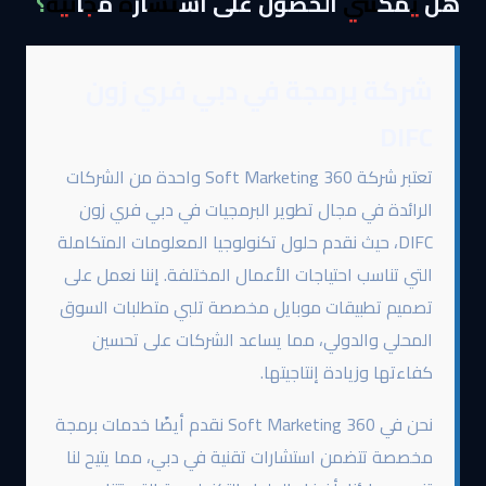
هل يمكنني الحصول على استشارة مجانية؟
شركة برمجة في دبي فري زون
DIFC
تعتبر شركة 360 Soft Marketing واحدة من الشركات
الرائدة في مجال تطوير البرمجيات في دبي فري زون
DIFC، حيث نقدم حلول تكنولوجيا المعلومات المتكاملة
التي تناسب احتياجات الأعمال المختلفة. إننا نعمل على
تصميم تطبيقات موبايل مخصصة تلبي متطلبات السوق
المحلي والدولي، مما يساعد الشركات على تحسين
كفاءتها وزيادة إنتاجيتها.
نحن في 360 Soft Marketing نقدم أيضًا خدمات برمجة
مخصصة تتضمن استشارات تقنية في دبي، مما يتيح لنا